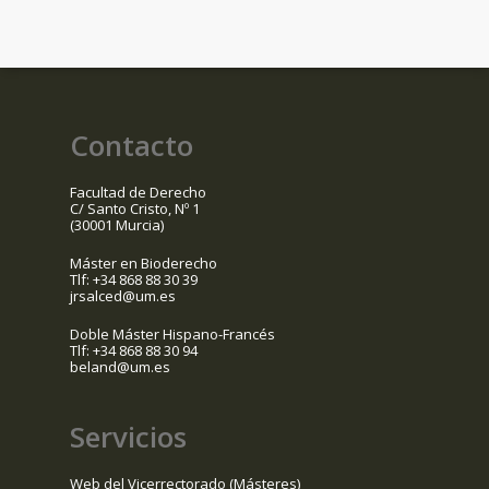
Contacto
Facultad de Derecho
C/ Santo Cristo, Nº 1
(30001 Murcia)
Máster en Bioderecho
Tlf: +34 868 88 30 39
jrsalced@um.es
Doble Máster Hispano-Francés
Tlf: +34 868 88 30 94
beland@um.es
Servicios
Web del Vicerrectorado (Másteres)