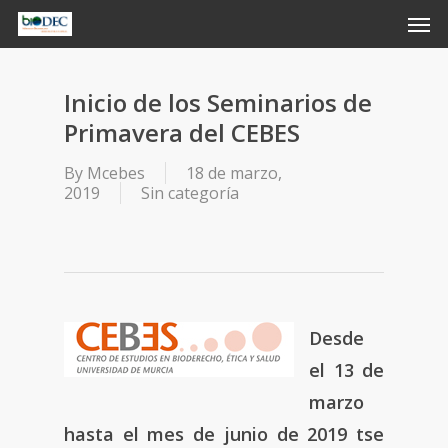
Skip
Men
to
main
content
Inicio de los Seminarios de
Primavera del CEBES
By
Mcebes
18 de marzo,
2019
Sin categoría
Desde
el 13 de
marzo
hasta el mes de junio de 2019 tse