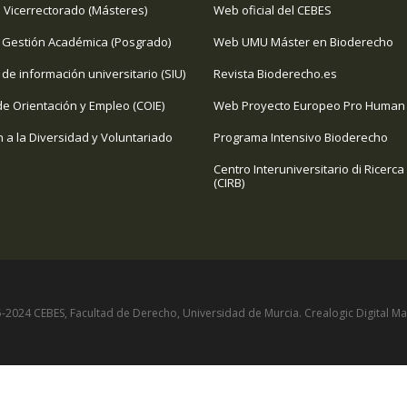
 Vicerrectorado (Másteres)
Web oficial del CEBES
 Gestión Académica (Posgrado)
Web UMU Máster en Bioderecho
 de información universitario (SIU)
Revista Bioderecho.es
de Orientación y Empleo (COIE)
Web Proyecto Europeo Pro Human 
n a la Diversidad y Voluntariado
Programa Intensivo Bioderecho
Centro Interuniversitario di Ricerca
(CIRB)
-2024 CEBES, Facultad de Derecho, Universidad de Murcia.
Crealogic Digital Ma