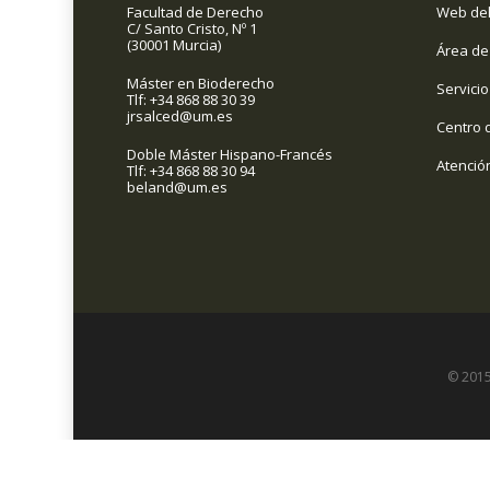
Facultad de Derecho
Web del
C/ Santo Cristo, Nº 1
(30001 Murcia)
Área de
Máster en Bioderecho
Servicio
Tlf: +34 868 88 30 39
jrsalced@um.es
Centro 
Doble Máster Hispano-Francés
Atenció
Tlf: +34 868 88 30 94
beland@um.es
© 2015