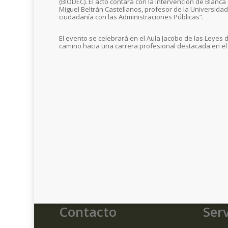
(BIODEC). El acto contará con la intervención de Blanc
Miguel Beltrán Castellanos, profesor de la Universidad 
ciudadanía con las Administraciones Públicas”.
El evento se celebrará en el Aula Jacobo de las Leyes
camino hacia una carrera profesional destacada en el
Contacto
Serv