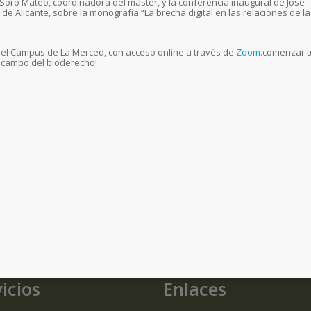
a Soro Mateo, coordinadora del máster, y la conferencia inaugural de José
de Alicante, sobre la monografía “La brecha digital en las relaciones de la
 del Campus de La Merced, con acceso online a través de
Zoom
.comenzar t
 campo del bioderecho!
icios
Enlaces