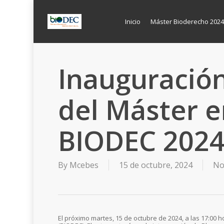
Skip
to
main
Inicio
Máster Bioderecho 2024
content
Inauguración
del Máster 
BIODEC 2024
By
Mcebes
15 de octubre, 2024
No
El próximo martes, 15 de octubre de 2024, a las 17:00 