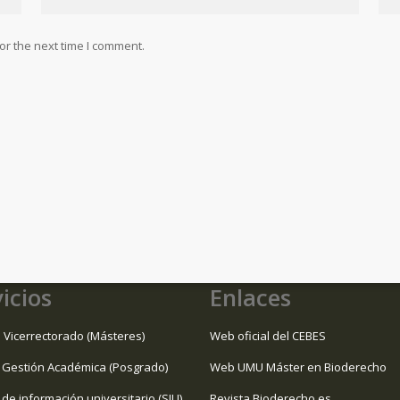
or the next time I comment.
icios
Enlaces
 Vicerrectorado (Másteres)
Web oficial del CEBES
 Gestión Académica (Posgrado)
Web UMU Máster en Bioderecho
 de información universitario (SIU)
Revista Bioderecho.es