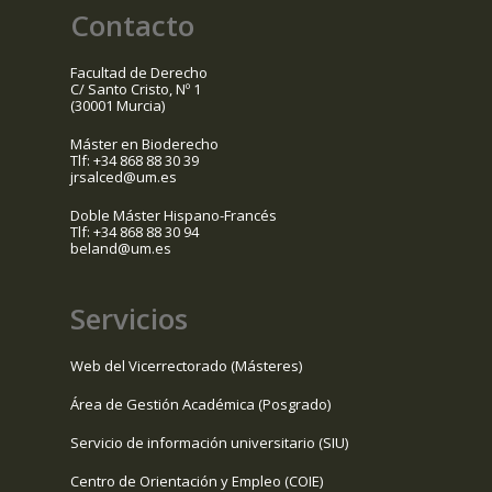
Contacto
Facultad de Derecho
C/ Santo Cristo, Nº 1
(30001 Murcia)
Máster en Bioderecho
Tlf: +34 868 88 30 39
jrsalced@um.es
Doble Máster Hispano-Francés
Tlf: +34 868 88 30 94
beland@um.es
Servicios
Web del Vicerrectorado (Másteres)
Área de Gestión Académica (Posgrado)
Servicio de información universitario (SIU)
Centro de Orientación y Empleo (COIE)