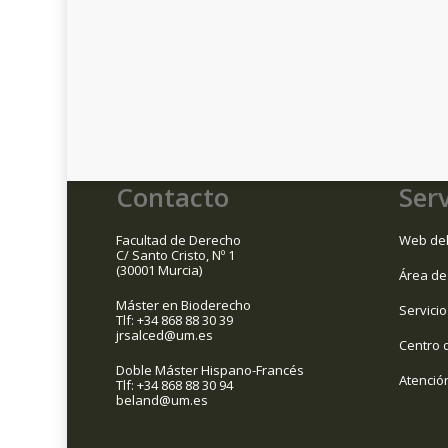
Contacto
Serv
Facultad de Derecho
Web del
C/ Santo Cristo, Nº 1
(30001 Murcia)
Área de
Máster en Bioderecho
Servicio
Tlf: +34 868 88 30 39
jrsalced@um.es
Centro 
Doble Máster Hispano-Francés
Atenció
Tlf: +34 868 88 30 94
beland@um.es