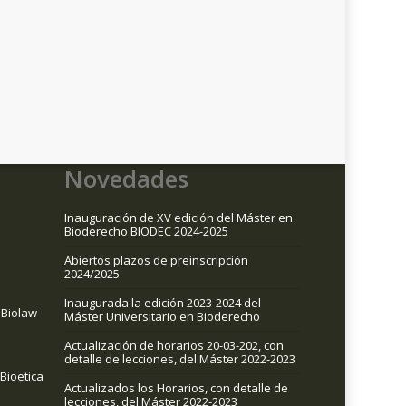
Novedades
Inauguración de XV edición del Máster en
Bioderecho BIODEC 2024-2025
Abiertos plazos de preinscripción
2024/2025
Inaugurada la edición 2023-2024 del
Biolaw
Máster Universitario en Bioderecho
Actualización de horarios 20-03-202, con
detalle de lecciones, del Máster 2022-2023
 Bioetica
Actualizados los Horarios, con detalle de
lecciones, del Máster 2022-2023