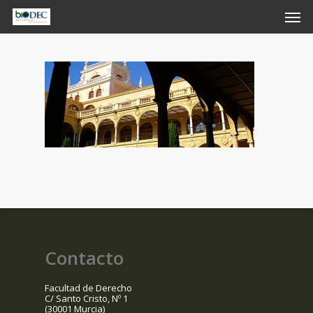
Skip
Men
to
main
content
Contacto
Facultad de Derecho
C/ Santo Cristo, Nº 1
(30001 Murcia)