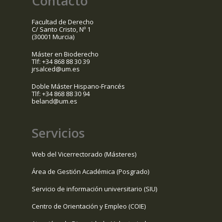
Contacto
Facultad de Derecho
C/ Santo Cristo, Nº 1
(30001 Murcia)
Máster en Bioderecho
Tlf: +34 868 88 30 39
jrsalced@um.es
Doble Máster Hispano-Francés
Tlf: +34 868 88 30 94
beland@um.es
Servicios
Web del Vicerrectorado (Másteres)
Área de Gestión Académica (Posgrado)
Servicio de información universitario (SIU)
Centro de Orientación y Empleo (COIE)