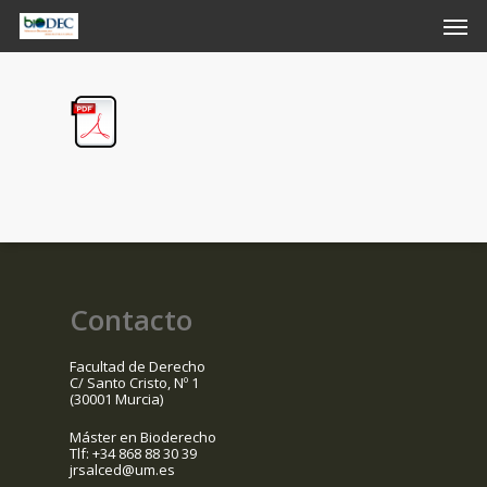
Skip
Men
to
main
content
Contacto
Facultad de Derecho
C/ Santo Cristo, Nº 1
(30001 Murcia)
Máster en Bioderecho
Tlf: +34 868 88 30 39
jrsalced@um.es