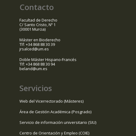
Contacto
Facultad de Derecho
C/ Santo Cristo, Nº 1
(30001 Murcia)
Máster en Bioderecho
Tlf: +34 868 88 30 39
jrsalced@um.es
Doble Máster Hispano-Francés
Tlf: +34 868 88 30 94
beland@um.es
Servicios
Web del Vicerrectorado (Másteres)
Área de Gestión Académica (Posgrado)
Servicio de información universitario (SIU)
Centro de Orientación y Empleo (COIE)